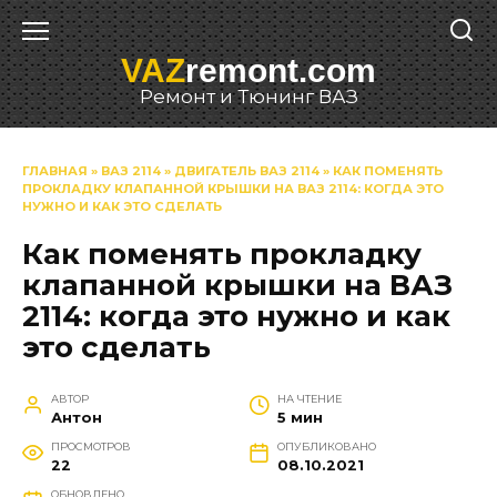
Перейти
к
VAZ
remont.com
содержанию
Ремонт и Тюнинг ВАЗ
ГЛАВНАЯ
»
ВАЗ 2114
»
ДВИГАТЕЛЬ ВАЗ 2114
»
КАК ПОМЕНЯТЬ
ПРОКЛАДКУ КЛАПАННОЙ КРЫШКИ НА ВАЗ 2114: КОГДА ЭТО
НУЖНО И КАК ЭТО СДЕЛАТЬ
Как поменять прокладку
клапанной крышки на ВАЗ
2114: когда это нужно и как
это сделать
АВТОР
НА ЧТЕНИЕ
Антон
5 мин
ПРОСМОТРОВ
ОПУБЛИКОВАНО
22
08.10.2021
ОБНОВЛЕНО