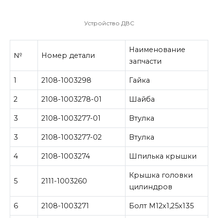
Устройство ДВС
Наименование
№
Номер детали
запчасти
1
2108-1003298
Гайка
2
2108-1003278-01
Шайба
3
2108-1003277-01
Втулка
3
2108-1003277-02
Втулка
4
2108-1003274
Шпилька крышки
Крышка головки
5
2111-1003260
цилиндров
6
2108-1003271
Болт М12х1,25х135