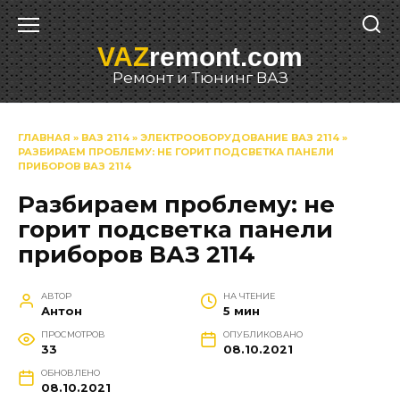
Перейти
к
VAZ
remont.com
содержанию
Ремонт и Тюнинг ВАЗ
ГЛАВНАЯ
»
ВАЗ 2114
»
ЭЛЕКТРООБОРУДОВАНИЕ ВАЗ 2114
»
РАЗБИРАЕМ ПРОБЛЕМУ: НЕ ГОРИТ ПОДСВЕТКА ПАНЕЛИ
ПРИБОРОВ ВАЗ 2114
Разбираем проблему: не
горит подсветка панели
приборов ВАЗ 2114
АВТОР
НА ЧТЕНИЕ
Антон
5 мин
ПРОСМОТРОВ
ОПУБЛИКОВАНО
33
08.10.2021
ОБНОВЛЕНО
08.10.2021