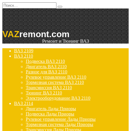
Перейти
Search
к
for:
содержанию
VAZ
remont.com
Ремонт и Тюнинг ВАЗ
ВАЗ 2109
ВАЗ 2110
Подвеска ВАЗ 2110
Двигатель ВАЗ 2110
Разное для ВАЗ 2110
Рулевое управление ВАЗ 2110
Тормозная система ВАЗ 2110
Трансмиссия ВАЗ 2110
Тюнинг ВАЗ 2110
Электрооборудование ВАЗ 2110
ВАЗ 2114
Двигатель Лады Приоры
Подвеска Лады Приоры
Рулевое управление Лады Приоры
Тормозная система Лады Приоры
Трансмиссия Лады Приоры