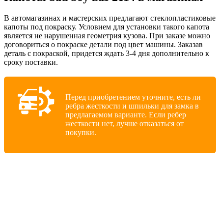
В автомагазинах и мастерских предлагают стеклопластиковые
капоты под покраску. Условием для установки такого капота
является не нарушенная геометрия кузова. При заказе можно
договориться о покраске детали под цвет машины. Заказав
деталь с покраской, придется ждать 3-4 дня дополнительно к
сроку поставки.
Перед приобретением уточните, есть ли
ребра жесткости и шпильки для замка в
предлагаемом варианте. Если ребер
жесткости нет, лучше отказаться от
покупки.