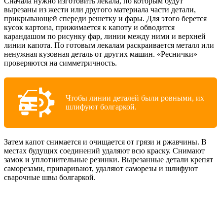
Сначала нужно изготовить лекала, по которым будут
вырезаны из жести или другого материала части детали,
прикрывающей спереди решетку и фары. Для этого берется
кусок картона, прижимается к капоту и обводится
карандашом по рисунку фар, линии между ними и верхней
линии капота. По готовым лекалам раскраивается металл или
ненужная кузовная деталь от других машин. «Реснички»
проверяются на симметричность.
Чтобы линии деталей были ровными, их
шлифуют болгаркой.
Затем капот снимается и очищается от грязи и ржавчины. В
местах будущих соединений удаляют всю краску. Снимают
замок и уплотнительные резинки. Вырезанные детали крепят
саморезами, приваривают, удаляют саморезы и шлифуют
сварочные швы болгаркой.