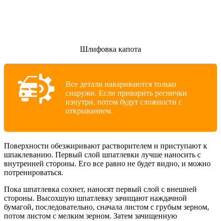
Шлифовка капота
Все детали навариваются только
снаружи. Если приварить реснички
изнутри, потом будут сложности с
открыванием.
Поверхности обезжиривают растворителем и приступают к
шпаклеванию. Первый слой шпатлевки лучше наносить с
внутренней стороны. Его все равно не будет видно, и можно
потренироваться.
Пока шпатлевка сохнет, наносят первый слой с внешней
стороны. Высохшую шпатлевку зачищают наждачной
бумагой, последовательно, сначала листом с грубым зерном,
потом листом с мелким зерном. Затем зачищенную