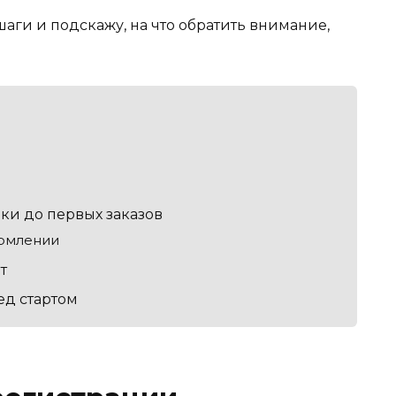
шаги и подскажу, на что обратить внимание,
и
вки до первых заказов
рмлении
т
ед стартом