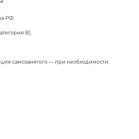
ы.
а РФ.
атегория B).
ция самозанятого — при необходимости.