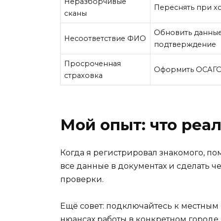
Неразборчивые
Переснять при х
сканы
Обновить данные
Несоответствие ФИО
подтверждение
Просроченная
Оформить ОСАГО 
страховка
Мой опыт: что реа
Когда я регистрировал знакомого, по
все данные в документах и сделать ч
проверки.
Ещё совет: подключайтесь к местным 
нюансах работы в конкретном городе.