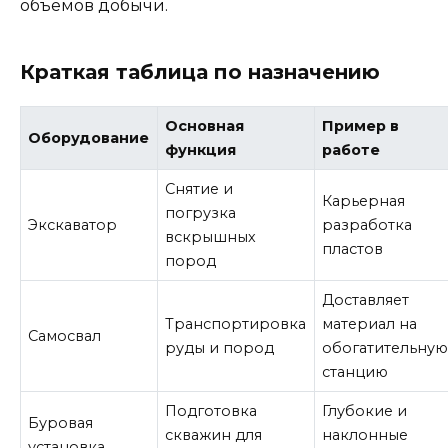
объёмов добычи.
Краткая таблица по назначению
Основная
Пример в
Оборудование
функция
работе
Снятие и
Карьерная
погрузка
Экскаватор
разработка
вскрышных
пластов
пород
Доставляет
Транспортировка
материал на
Самосвал
руды и пород
обогатительну
станцию
Подготовка
Глубокие и
Буровая
скважин для
наклонные
установка