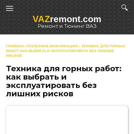
Перейти
к
VAZ
remont.com
содержанию
Ремонт и Тюнинг ВАЗ
ГЛАВНАЯ
»
ПОЛЕЗНАЯ ИНФОРМАЦИЯ
»
ТЕХНИКА ДЛЯ ГОРНЫХ
РАБОТ: КАК ВЫБРАТЬ И ЭКСПЛУАТИРОВАТЬ БЕЗ ЛИШНИХ
РИСКОВ
Техника для горных работ:
как выбрать и
эксплуатировать без
лишних рисков