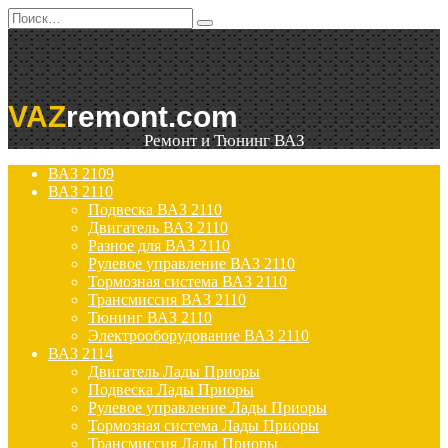
Перейти
Search
к
for:
содержанию
VAZ
remont.com
Ремонт и Тюнинг ВАЗ
ВАЗ 2109
ВАЗ 2110
Подвеска ВАЗ 2110
Двигатель ВАЗ 2110
Разное для ВАЗ 2110
Рулевое управление ВАЗ 2110
Тормозная система ВАЗ 2110
Трансмиссия ВАЗ 2110
Тюнинг ВАЗ 2110
Электрооборудование ВАЗ 2110
ВАЗ 2114
Двигатель Лады Приоры
Подвеска Лады Приоры
Рулевое управление Лады Приоры
Тормозная система Лады Приоры
Трансмиссия Лады Приоры