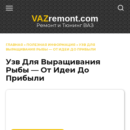
Перейти
к
VAZ
remont.com
содержанию
Ремонт и Тюнинг ВАЗ
ГЛАВНАЯ
»
ПОЛЕЗНАЯ ИНФОРМАЦИЯ
»
УЗВ ДЛЯ
ВЫРАЩИВАНИЯ РЫБЫ — ОТ ИДЕИ ДО ПРИБЫЛИ
Узв Для Выращивания
Рыбы — От Идеи До
Прибыли