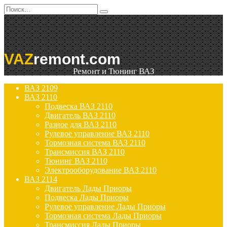
Перейти
Search
к
for:
содержанию
VAZ
remont.com
Ремонт и Тюнинг ВАЗ
ВАЗ 2109
ВАЗ 2110
Подвеска ВАЗ 2110
Двигатель ВАЗ 2110
Разное для ВАЗ 2110
Рулевое управление ВАЗ 2110
Тормозная система ВАЗ 2110
Трансмиссия ВАЗ 2110
Тюнинг ВАЗ 2110
Электрооборудование ВАЗ 2110
ВАЗ 2114
Двигатель Лады Приоры
Подвеска Лады Приоры
Рулевое управление Лады Приоры
Тормозная система Лады Приоры
Трансмиссия Лады Приоры