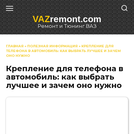
Перейти
к
VAZ
remont.com
содержанию
Ремонт и Тюнинг ВАЗ
ГЛАВНАЯ
»
ПОЛЕЗНАЯ ИНФОРМАЦИЯ
»
КРЕПЛЕНИЕ ДЛЯ
ТЕЛЕФОНА В АВТОМОБИЛЬ: КАК ВЫБРАТЬ ЛУЧШЕЕ И ЗАЧЕМ
ОНО НУЖНО
Крепление для телефона в
автомобиль: как выбрать
лучшее и зачем оно нужно