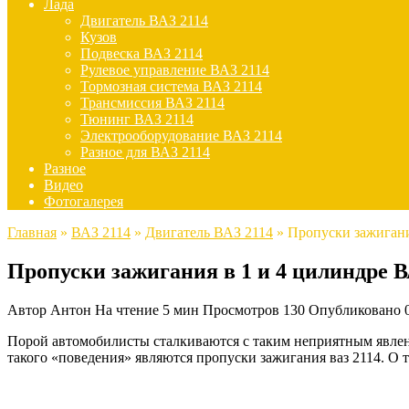
Лада
Двигатель ВАЗ 2114
Кузов
Подвеска ВАЗ 2114
Рулевое управление ВАЗ 2114
Тормозная система ВАЗ 2114
Трансмиссия ВАЗ 2114
Тюнинг ВАЗ 2114
Электрооборудование ВАЗ 2114
Разное для ВАЗ 2114
Разное
Видео
Фотогалерея
Главная
»
ВАЗ 2114
»
Двигатель ВАЗ 2114
»
Пропуски зажигани
Пропуски зажигания в 1 и 4 цилиндре В
Автор
Антон
На чтение
5 мин
Просмотров
130
Опубликовано
Порой автомобилисты сталкиваются с таким неприятным явлени
такого «поведения» являются пропуски зажигания ваз 2114. О т