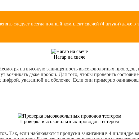
енять следует всегда полный комплект свечей (4 штуки) даже в т
Нагар на свече
 Несмотря на высокую защищенность высоковольтных проводов,
ут возникать даже пробои. Для того, чтобы проверить состояни
 цифрой, указанной на оболочке. Если они примерно одинаковы, 
Проверка высоковольтных проводов тестером
ов. Так, если наблюдаются пропуски зажигания в 4 цилиндре ваз
этому цилиндру. В случае наличия окислов или иных загрязнени