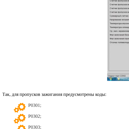
Так, для пропусков зажигания предусмотрены коды:
Р0301;
Р0302;
Р0303;