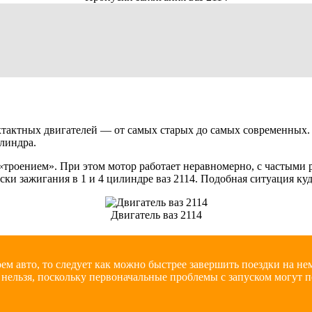
хтактных двигателей — от самых старых до самых современных. 
илиндра.
«троением». При этом мотор работает неравномерно, с частыми р
ки зажигания в 1 и 4 цилиндре ваз 2114. Подобная ситуация куд
Двигатель ваз 2114
ем авто, то следует как можно быстрее завершить поездки на н
 нельзя, поскольку первоначальные проблемы с запуском могут 