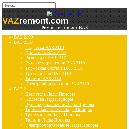
Перейти
Search
к
for:
содержанию
VAZ
remont.com
Ремонт и Тюнинг ВАЗ
ВАЗ 2109
ВАЗ 2110
Подвеска ВАЗ 2110
Двигатель ВАЗ 2110
Разное для ВАЗ 2110
Рулевое управление ВАЗ 2110
Тормозная система ВАЗ 2110
Трансмиссия ВАЗ 2110
Тюнинг ВАЗ 2110
Электрооборудование ВАЗ 2110
ВАЗ 2114
Двигатель Лады Приоры
Подвеска Лады Приоры
Рулевое управление Лады Приоры
Тормозная система Лады Приоры
Трансмиссия Лады Приоры
Тюнинг Лады Приоры
Электрооборудование Лады Приоры