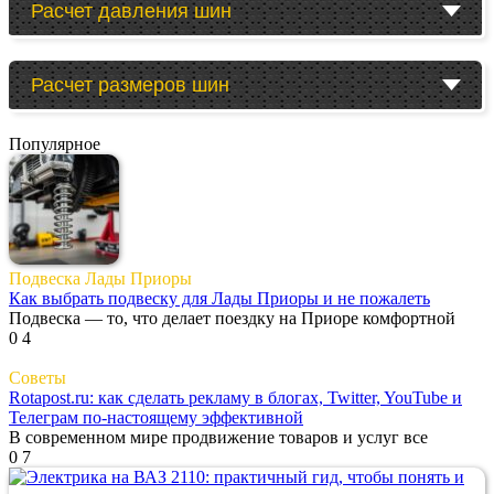
Расчет давления шин
Расчет размеров шин
Популярное
Подвеска Лады Приоры
Как выбрать подвеску для Лады Приоры и не пожалеть
Подвеска — то, что делает поездку на Приоре комфортной
0
4
Советы
Rotapost.ru: как сделать рекламу в блогах, Twitter, YouTube и
Телеграм по-настоящему эффективной
В современном мире продвижение товаров и услуг все
0
7