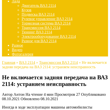
Лада
Двигатель ВАЗ 2114
Кузов
Подвеска ВАЗ 2114
Рулевое управление ВАЗ 2114
Тормозная система ВАЗ 2114
Трансмиссия ВАЗ 2114
Тюнинг ВАЗ 2114
Электрооборудование ВАЗ 2114
Разное для ВАЗ 2114
Разное
Видео
Фотогалерея
Главная
»
ВАЗ 2114
»
Трансмиссия ВАЗ 2114
»
Не включается
задняя передача на ВАЗ 2114: устраняем неисправность
Не включается задняя передача на ВАЗ
2114: устраняем неисправность
Автор
Антон
На чтение
4 мин
Просмотров
27
Опубликовано
08.10.2021
Обновлено
08.10.2021
Иногда в ходе эксплуатации машины автомобилисты