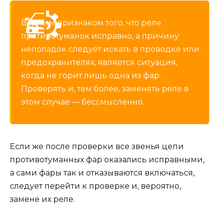
Верным признаком того, что реле
противотуманок исправно, а причину
неполадок следует искать в проводке или
предохранителях, является ситуация,
когда не горит лишь одна из фар.
Проверять и, тем более, заменять реле в
этом случае — бессмысленно.
Если же после проверки все звенья цепи
противотуманных фар оказались исправными,
а сами фары так и отказываются включаться,
следует перейти к проверке и, вероятно,
замене их реле.