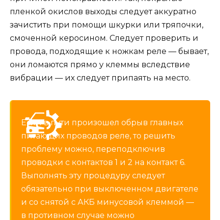
пленкой окислов выходы следует аккуратно
зачистить при помощи шкурки или тряпочки,
смоченной керосином. Следует проверить и
провода, подходящие к ножкам реле — бывает,
они ломаются прямо у клеммы вследствие
вибрации — их следует припаять на место.
Если в пути произошел обрыв главных
питающих проводов реле, то решить
проблему можно, переподключив
проводки с контактов 1 и 2 на контакт 6.
Выполнять эту процедуру следует
обязательно при выключенном двигателе
и со снятой с АКБ минусовой клеммой —
в противном случае можно