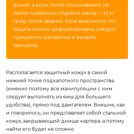
домой, а если после столкновения на
земле появились подтеки масла — то и
сразу после аварии. Если выяснится, что
защита сильно деформирована, следует
прекратить движение и вызвать
эвакуатор.
Располагается защитный кожух в самой
нижней точке подкапотного пространства
(именно поэтому все манипуляции с ним
следует выполнять из ямы для большего
удобства), прямо под двигателем. Внешне, как
и говорилось, он представляет собой стальной
кожух, закрывающий днище картера, а потому
найти его будет не сложно.