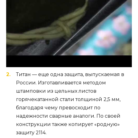
важным плюсом защиты Sheriff (как в
сравнении с оригинальной защитой, так и
с защитами от других компаний) является
наличие двух технологических лючков —
для смены масла и для смены
маслофильтра, что позволяет выполнять
данные операции без демонтажа самой
защиты.
Титан — еще одна защита, выпускаемая в
России. Изготавливается методом
штамповки из цельных листов
горячекатанной стали толщиной 2,5 мм,
благодаря чему превосходит по
надежности сварные аналоги. По своей
конструкции также копирует «родную»
защиту 2114.