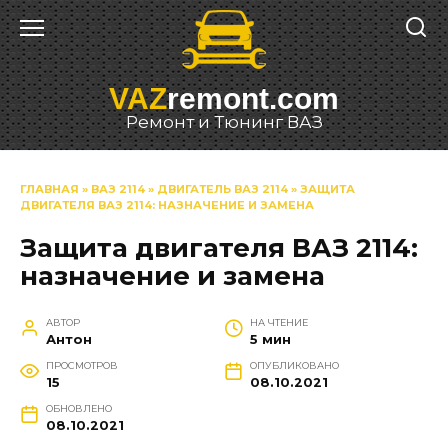
Перейти
к
содержанию
VAZ
remont.com
Ремонт и Тюнинг ВАЗ
ГЛАВНАЯ
»
ВАЗ 2114
»
ДВИГАТЕЛЬ ВАЗ 2114
»
ЗАЩИТА
ДВИГАТЕЛЯ ВАЗ 2114: НАЗНАЧЕНИЕ И ЗАМЕНА
Защита двигателя ВАЗ 2114:
назначение и замена
АВТОР
НА ЧТЕНИЕ
Антон
5 мин
ПРОСМОТРОВ
ОПУБЛИКОВАНО
15
08.10.2021
ОБНОВЛЕНО
08.10.2021