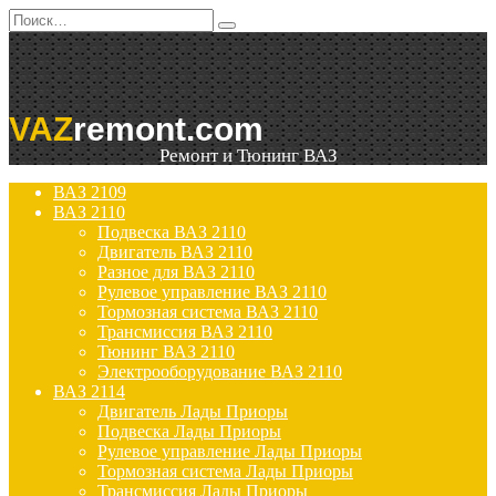
Перейти
Search
к
for:
содержанию
VAZ
remont.com
Ремонт и Тюнинг ВАЗ
ВАЗ 2109
ВАЗ 2110
Подвеска ВАЗ 2110
Двигатель ВАЗ 2110
Разное для ВАЗ 2110
Рулевое управление ВАЗ 2110
Тормозная система ВАЗ 2110
Трансмиссия ВАЗ 2110
Тюнинг ВАЗ 2110
Электрооборудование ВАЗ 2110
ВАЗ 2114
Двигатель Лады Приоры
Подвеска Лады Приоры
Рулевое управление Лады Приоры
Тормозная система Лады Приоры
Трансмиссия Лады Приоры