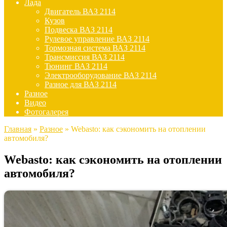
Лада
Двигатель ВАЗ 2114
Кузов
Подвеска ВАЗ 2114
Рулевое управление ВАЗ 2114
Тормозная система ВАЗ 2114
Трансмиссия ВАЗ 2114
Тюнинг ВАЗ 2114
Электрооборудование ВАЗ 2114
Разное для ВАЗ 2114
Разное
Видео
Фотогалерея
Главная
»
Разное
»
Webasto: как сэкономить на отоплении
автомобиля?
Webasto: как сэкономить на отоплении
автомобиля?