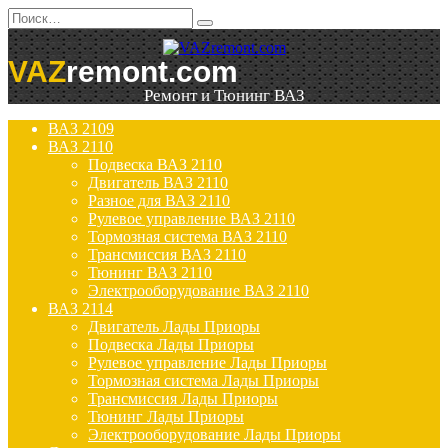
Перейти
Search
к
for:
содержанию
VAZ
remont.com
Ремонт и Тюнинг ВАЗ
ВАЗ 2109
ВАЗ 2110
Подвеска ВАЗ 2110
Двигатель ВАЗ 2110
Разное для ВАЗ 2110
Рулевое управление ВАЗ 2110
Тормозная система ВАЗ 2110
Трансмиссия ВАЗ 2110
Тюнинг ВАЗ 2110
Электрооборудование ВАЗ 2110
ВАЗ 2114
Двигатель Лады Приоры
Подвеска Лады Приоры
Рулевое управление Лады Приоры
Тормозная система Лады Приоры
Трансмиссия Лады Приоры
Тюнинг Лады Приоры
Электрооборудование Лады Приоры