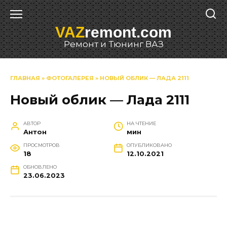
Перейти
к
VAZ
remont.com
содержанию
Ремонт и Тюнинг ВАЗ
ГЛАВНАЯ
»
ФОТОГАЛЕРЕЯ
»
НОВЫЙ ОБЛИК — ЛАДА 2111
Новый облик — Лада 2111
АВТОР
НА ЧТЕНИЕ
Антон
мин
ПРОСМОТРОВ
ОПУБЛИКОВАНО
18
12.10.2021
ОБНОВЛЕНО
23.06.2023