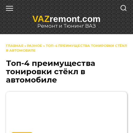
Перейти
к
VAZ
remont.com
содержанию
Ремонт и Тюнинг ВАЗ
ГЛАВНАЯ
»
РАЗНОЕ
»
ТОП-4 ПРЕИМУЩЕСТВА ТОНИРОВКИ СТЁКЛ
В АВТОМОБИЛЕ
Топ-4 преимущества
тонировки стёкл в
автомобиле