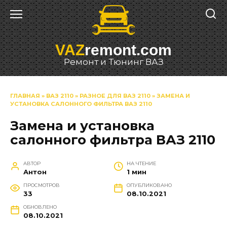
Перейти
к
содержанию
VAZ
remont.com
Ремонт и Тюнинг ВАЗ
ГЛАВНАЯ
»
ВАЗ 2110
»
РАЗНОЕ ДЛЯ ВАЗ 2110
»
ЗАМЕНА И
УСТАНОВКА САЛОННОГО ФИЛЬТРА ВАЗ 2110
Замена и установка
салонного фильтра ВАЗ 2110
АВТОР
НА ЧТЕНИЕ
Антон
1 мин
ПРОСМОТРОВ
ОПУБЛИКОВАНО
33
08.10.2021
ОБНОВЛЕНО
08.10.2021