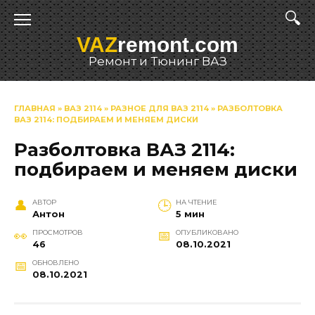
Перейти
к
VAZ
remont.com
содержанию
Ремонт и Тюнинг ВАЗ
ГЛАВНАЯ
»
ВАЗ 2114
»
РАЗНОЕ ДЛЯ ВАЗ 2114
»
РАЗБОЛТОВКА
ВАЗ 2114: ПОДБИРАЕМ И МЕНЯЕМ ДИСКИ
Разболтовка ВАЗ 2114:
подбираем и меняем диски
АВТОР
НА ЧТЕНИЕ
Антон
5 мин
ПРОСМОТРОВ
ОПУБЛИКОВАНО
46
08.10.2021
ОБНОВЛЕНО
08.10.2021