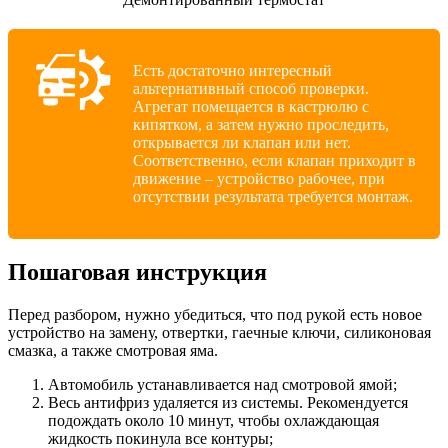
Есть достаточно интересный
альтернативный способ проверки.
Агрегат помещается в кастрюлю с
кипятком, а затем нужно проследить,
открывается ли клапан или нет.
Соответственно, если клапан приходит в
движение – устройство рабочее, при
отсутствии результата требуется монтаж.
Пошаговая инструкция
Перед разбором, нужно убедиться, что под рукой есть новое
устройство на замену, отвертки, гаечные ключи, силиконовая
смазка, а также смотровая яма.
Автомобиль устанавливается над смотровой ямой;
Весь антифриз удаляется из системы. Рекомендуется
подождать около 10 минут, чтобы охлаждающая
жидкость покинула все контуры;