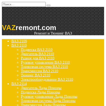
Перейти
Search
к
for:
содержанию
VAZ
remont.com
Ремонт и Тюнинг ВАЗ
ВАЗ 2109
ВАЗ 2110
Подвеска ВАЗ 2110
Двигатель ВАЗ 2110
Разное для ВАЗ 2110
Рулевое управление ВАЗ 2110
Тормозная система ВАЗ 2110
Трансмиссия ВАЗ 2110
Тюнинг ВАЗ 2110
Электрооборудование ВАЗ 2110
ВАЗ 2114
Двигатель Лады Приоры
Подвеска Лады Приоры
Рулевое управление Лады Приоры
Тормозная система Лады Приоры
Трансмиссия Лады Приоры